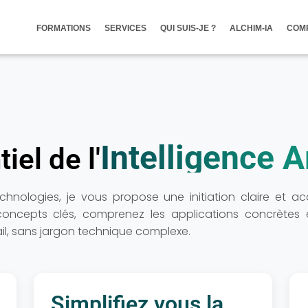
FORMATIONS
SERVICES
QUI SUIS-JE ?
ALCHIM-IA
COMP
Intelligence Ar
iel de l'
hnologies, je vous propose une initiation claire et 
z les concepts clés, comprenez les applications concrèt
ail, sans jargon technique complexe.
Simplifiez vous la