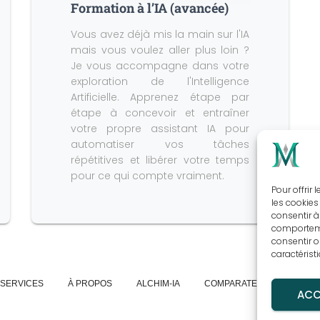
Formation à l’IA (avancée)
Vous avez déjà mis la main sur l'IA
mais vous voulez aller plus loin ?
Je vous accompagne dans votre
exploration de l'Intelligence
Artificielle. Apprenez étape par
étape à concevoir et entraîner
votre propre assistant IA pour
automatiser vos tâches
répétitives et libérer votre temps
pour ce qui compte vraiment.
Pour offrir
les cookies
consentir à
comportemen
consentir o
caractérist
SERVICES
À PROPOS
ALCHIM-IA
COMPARATEUR D’IA
P
ACC