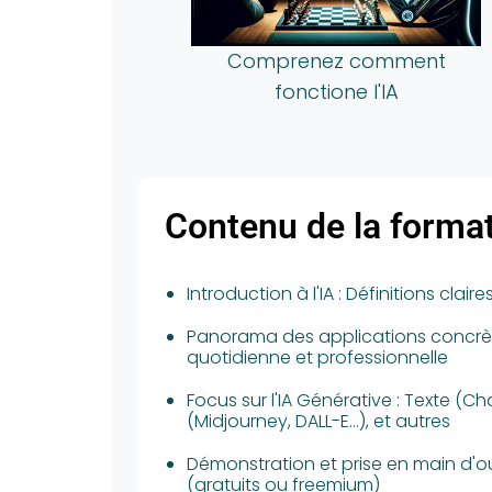
ez comment
Gagnez du temps pr
ione l'IA
temps de travai
Contenu de la forma
Introduction à l'IA : Définitions claire
Panorama des applications concrète
quotidienne et professionnelle
Focus sur l'IA Générative : Texte (
(Midjourney, DALL-E...), et autres
Démonstration et prise en main d'ou
(gratuits ou freemium)