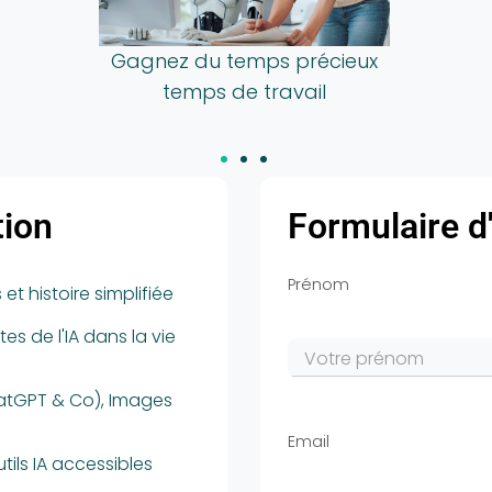
écieux
Testez différents types de
l
contenu
tion
Formulaire d'
Prénom
s et histoire simplifiée
s de l'IA dans la vie
ChatGPT & Co), Images
Email
tils IA accessibles